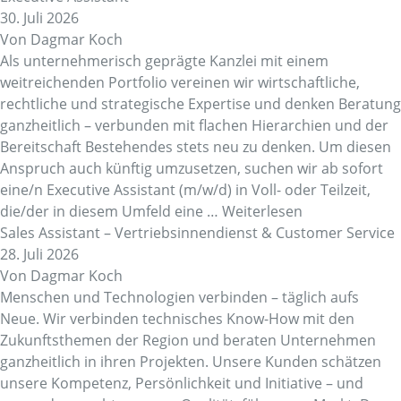
30. Juli 2026
Von
Dagmar Koch
Als unternehmerisch geprägte Kanzlei mit einem
weitreichenden Portfolio vereinen wir wirtschaftliche,
rechtliche und strategische Expertise und denken Beratung
ganzheitlich – verbunden mit flachen Hierarchien und der
Bereitschaft Bestehendes stets neu zu denken. Um diesen
Anspruch auch künftig umzusetzen, suchen wir ab sofort
eine/n Executive Assistant (m/w/d) in Voll- oder Teilzeit,
die/der in diesem Umfeld eine …
Weiterlesen
Sales Assi­stant – Vertriebs­in­nen­dienst & Customer Service
28. Juli 2026
Von
Dagmar Koch
Menschen und Tech­no­lo­gien verbinden – täglich aufs
Neue. Wir verbinden tech­ni­sches Know-How mit den
Zukunfts­themen der Region und beraten Unter­nehmen
ganz­heit­lich in ihren Projekten. Unsere Kunden schätzen
unsere Kompe­tenz, Persön­lich­keit und Initia­tive – und