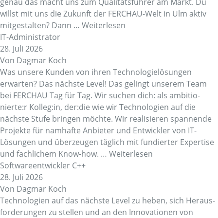
genau das macht uns zum Quali­täts­führer am Markt. Du
willst mit uns die Zukunft der FERCHAU-Welt in Ulm aktiv
mitge­stalten? Dann …
Weiterlesen
IT-Admi­nis­trator
28. Juli 2026
Von
Dagmar Koch
Was unsere Kunden von ihren Tech­no­lo­gie­lö­sungen
erwarten? Das nächste Level! Das gelingt unserem Team
bei FERCHAU Tag für Tag. Wir suchen dich: als ambi­tio­
nierte:r Kolleg:in, der:die wie wir Tech­no­lo­gien auf die
nächste Stufe bringen möchte. Wir reali­sieren span­nende
Projekte für namhafte Anbieter und Entwickler von IT-
Lösungen und über­zeugen täglich mit fundierter Exper­tise
und fach­li­chem Know-how. …
Weiterlesen
Soft­wa­re­ent­wickler C++
28. Juli 2026
Von
Dagmar Koch
Tech­no­lo­gien auf das nächste Level zu heben, sich Heraus­
for­de­rungen zu stellen und an den Inno­va­ti­onen von